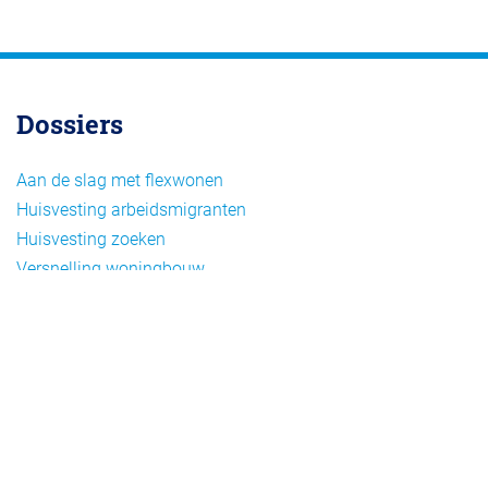
Dossiers
Aan de slag met flexwonen
Huisvesting arbeidsmigranten
Huisvesting zoeken
Versnelling woningbouw
Woonvormen bij flexwonen
Onderwerpen
Arbeidsmigratie
Beheer
Beleid