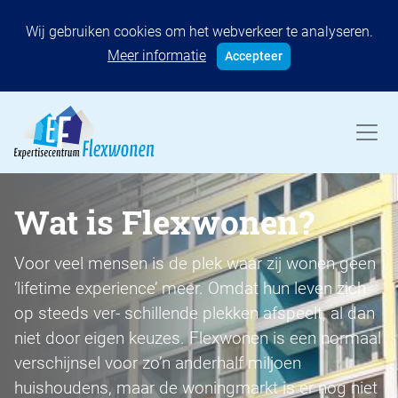
Wij gebruiken cookies om het webverkeer te analyseren.
Meer informatie
Accepteer
Wat is Flexwonen?
Voor veel mensen is de plek waar zij wonen geen
‘lifetime experience’ meer. Omdat hun leven zich
op steeds ver- schillende plekken afspeelt, al dan
niet door eigen keuzes. Flexwonen is een normaal
verschijnsel voor zo’n anderhalf miljoen
huishoudens, maar de woningmarkt is er nog niet