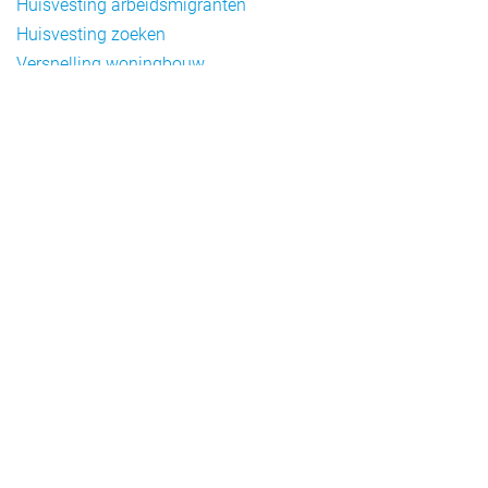
Huisvesting arbeidsmigranten
Huisvesting zoeken
Versnelling woningbouw
Woonvormen bij flexwonen
Onderwerpen
Arbeidsmigratie
Beheer
Beleid
Doelgroepen flexwonen
Draagvlak en communicatie
Facts en figures
Financiering en exploitatie
Gemengd wonen
Handhaving
Normering en certificering