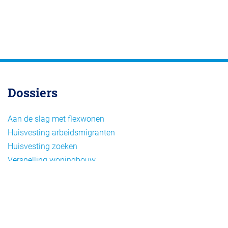
Dossiers
Aan de slag met flexwonen
Huisvesting arbeidsmigranten
Huisvesting zoeken
Versnelling woningbouw
Woonvormen bij flexwonen
Onderwerpen
Arbeidsmigratie