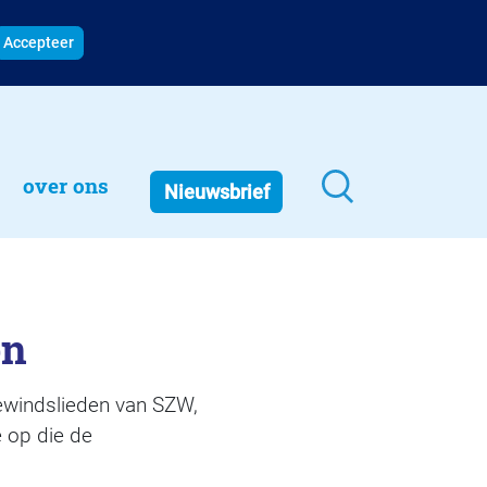
Accepteer
over ons
Nieuwsbrief
en
bewindslieden van SZW,
 op die de