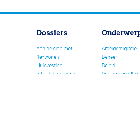
Dossiers
Onderwer
Aan de slag met
Arbeidsmigratie
flexwonen
Beheer
Huisvesting
Beleid
arbeidsmigranten
Doelgroepen fle
Huisvesting zoeken
Draagvlak en
Versnelling woningbouw
communicatie
Woonvormen bij
Facts en figures
flexwonen
Financiering en
exploitatie
Gemengd wonen
Handhaving