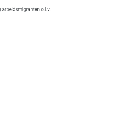
 arbeidsmigranten o.l.v.