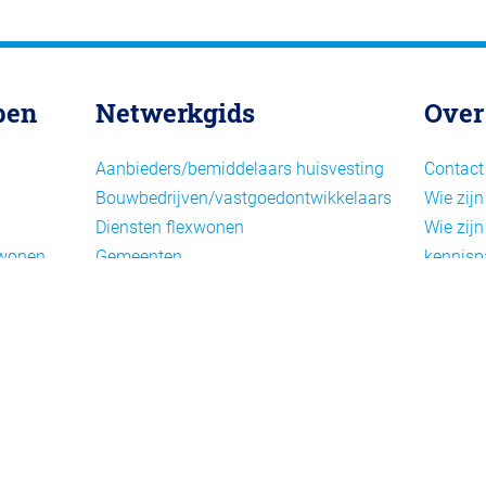
pen
Netwerkgids
Over
Aanbieders/bemiddelaars huisvesting
Contact
Bouwbedrijven/vastgoedontwikkelaars
Wie zijn
Diensten flexwonen
Wie zijn
xwonen
Gemeenten
kennisp
Informatiepunten EU-
Nieuwsb
arbeidsmigranten
Cookieb
Installaties, inrichting en inventaris
Privacy
Juridische dienstverlening
Disclai
Keurmerken en certificering
Landelijke spelers
Nieuwe woonconcepten