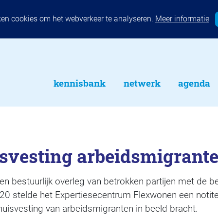
ken cookies om het webverkeer te analyseren.
Meer informatie
kennisbank
netwerk
agenda
isvesting arbeidsmigrant
en bestuurlijk overleg van betrokken partijen met de 
20 stelde het Expertiesecentrum Flexwonen een notite
uisvesting van arbeidsmigranten in beeld bracht.