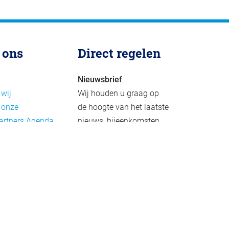
 ons
Direct regelen
Nieuwsbrief
 wij
Wij houden u graag op
 onze
de hoogte van het laatste
artners
Agenda
nieuws, bijeenkomsten
rief
en publicaties. De
eleid
nieuwsbrief verschijnt 4-
beleid
6 keer per jaar.
mer
Aanmelden
Praktijkvoorbeelden