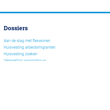
Dossiers
Aan de slag met flexwonen
Huisvesting arbeidsmigranten
Huisvesting zoeken
Versnelling woningbouw
Woonvormen bij flexwonen
Onderwerpen
Arbeidsmigratie
Beheer
Beleid