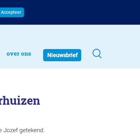
Accepteer
over ons
Nieuwsbrief
erhuizen
e Jozef getekend.