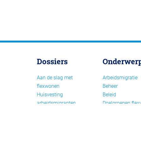
Dossiers
Onderwer
Aan de slag met
Arbeidsmigratie
flexwonen
Beheer
Huisvesting
Beleid
arbeidsmigranten
Doelgroepen fle
Huisvesting zoeken
Draagvlak en
Versnelling woningbouw
communicatie
Woonvormen bij
Facts en figures
flexwonen
Financiering en