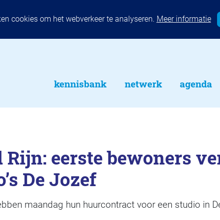
ken cookies om het webverkeer te analyseren.
Meer informatie
kennisbank
netwerk
agenda
 Rijn: eerste bewoners v
o’s De Jozef
bben maandag hun huurcontract voor een studio in D