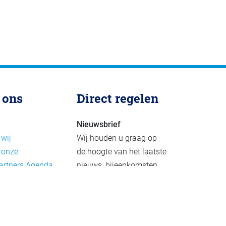
 ons
Direct regelen
Nieuwsbrief
 wij
Wij houden u graag op
 onze
de hoogte van het laatste
artners
Agenda
nieuws, bijeenkomsten
rief
en publicaties. De
eleid
nieuwsbrief verschijnt 4-
beleid
6 keer per jaar.
mer