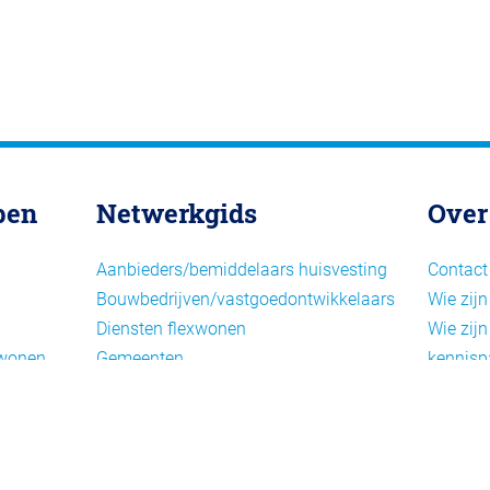
pen
Netwerkgids
Over
Aanbieders/bemiddelaars huisvesting
Contact
Bouwbedrijven/vastgoedontwikkelaars
Wie zijn
Diensten flexwonen
Wie zijn
xwonen
Gemeenten
kennisp
Informatiepunten EU-
Nieuwsb
arbeidsmigranten
Cookieb
Installaties, inrichting en inventaris
Privacy
Juridische dienstverlening
Disclai