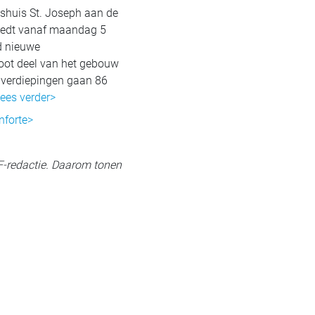
gshuis St. Joseph aan de
biedt vanaf maandag 5
d nieuwe
oot deel van het gebouw
 verdiepingen gaan 86
ees verder>
nforte>
EF-redactie. Daarom tonen