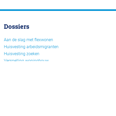
Dossiers
Aan de slag met flexwonen
Huisvesting arbeidsmigranten
Huisvesting zoeken
Versnelling woningbouw
Woonvormen bij flexwonen
Onderwerpen
Arbeidsmigratie
Beheer
Beleid
Doelgroepen flexwonen