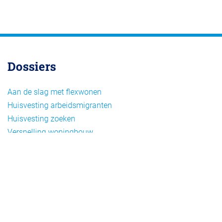
Dossiers
Aan de slag met flexwonen
Huisvesting arbeidsmigranten
Huisvesting zoeken
Versnelling woningbouw
Woonvormen bij flexwonen
Onderwerpen
Arbeidsmigratie
Beheer
Beleid