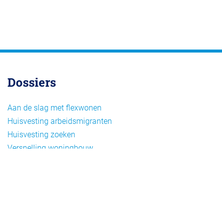
Dossiers
Aan de slag met flexwonen
Huisvesting arbeidsmigranten
Huisvesting zoeken
Versnelling woningbouw
Woonvormen bij flexwonen
Onderwerpen
Arbeidsmigratie
Beheer