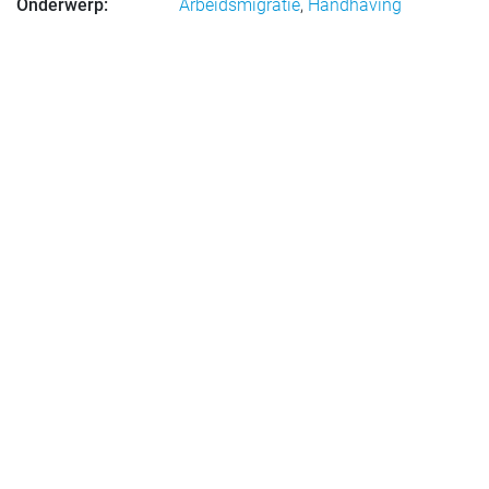
Onderwerp:
Arbeidsmigratie
,
Handhaving