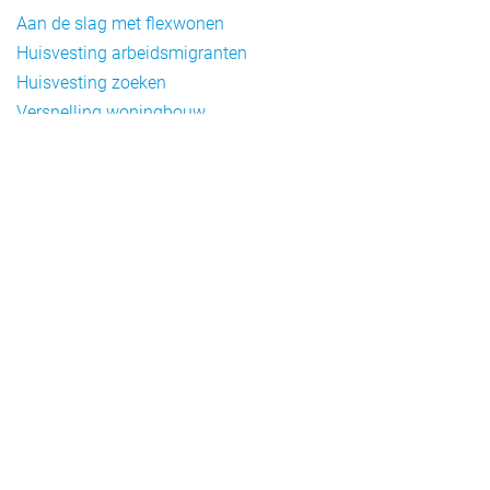
Aan de slag met flexwonen
Huisvesting arbeidsmigranten
Huisvesting zoeken
Versnelling woningbouw
Woonvormen bij flexwonen
Onderwerpen
Arbeidsmigratie
Beheer
Beleid
Doelgroepen flexwonen
Draagvlak en communicatie
Facts en figures
Financiering en exploitatie
Gemengd wonen
Handhaving