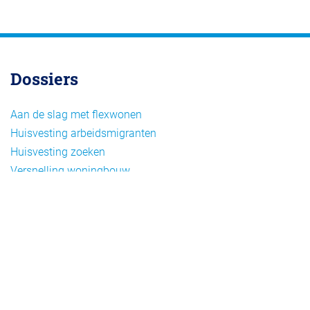
Dossiers
Aan de slag met flexwonen
Huisvesting arbeidsmigranten
Huisvesting zoeken
Versnelling woningbouw
Woonvormen bij flexwonen
Onderwerpen
Arbeidsmigratie
Beheer
Beleid