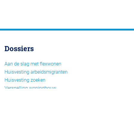
Dossiers
Aan de slag met flexwonen
Huisvesting arbeidsmigranten
Huisvesting zoeken
Versnelling woningbouw
Woonvormen bij flexwonen
Onderwerpen
Arbeidsmigratie
Beheer