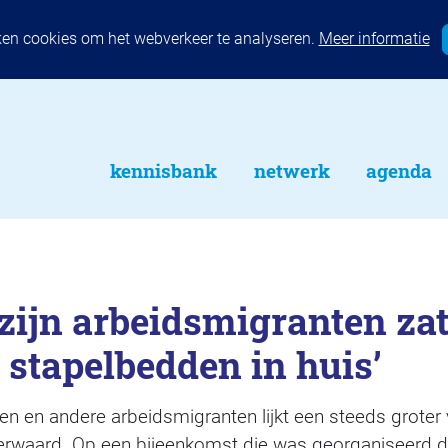
ken cookies om het webverkeer te analyseren.
Meer informatie
kennisbank
netwerk
agenda
ijn arbeidsmigranten zat
2 stapelbedden in huis’
en en andere arbeidsmigranten lijkt een steeds groter
rwaard. Op een bijeenkomst die was georganiseerd 