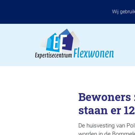
Wij gebrui
Bewoners z
staan er 1
De huisvesting van Pol
worden in de Bommele