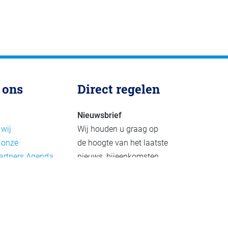
 ons
Direct regelen
Nieuwsbrief
 wij
Wij houden u graag op
 onze
de hoogte van het laatste
artners
Agenda
nieuws, bijeenkomsten
rief
en publicaties. De
eleid
nieuwsbrief verschijnt 4-
beleid
6 keer per jaar.
mer
Aanmelden