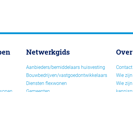
pen
Netwerkgids
Over
Aanbieders/bemiddelaars huisvesting
Contact
Bouwbedrijven/vastgoedontwikkelaars
Wie zijn
Diensten flexwonen
Wie zijn
xwonen
Gemeenten
kennisp
Informatiepunten EU-
Nieuwsb
arbeidsmigranten
Cookieb
Installaties, inrichting en inventaris
Privacy
Juridische dienstverlening
Disclai
Keurmerken en certificering