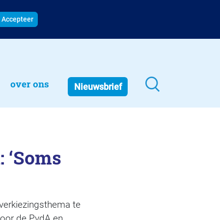
Accepteer
over ons
Nieuwsbrief
: ‘Soms
 verkiezingsthema te
door de PvdA en