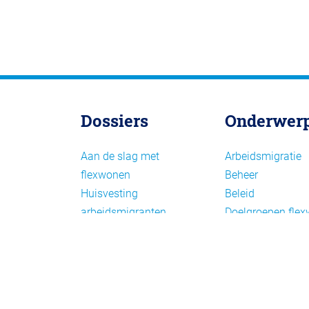
Dossiers
Onderwer
Aan de slag met
Arbeidsmigratie
flexwonen
Beheer
Huisvesting
Beleid
arbeidsmigranten
Doelgroepen fle
Huisvesting zoeken
Draagvlak en
Versnelling woningbouw
communicatie
Woonvormen bij
Facts en figures
flexwonen
Financiering en
exploitatie