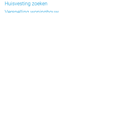
Huisvesting zoeken
Versnelling woningbouw
Woonvormen bij flexwonen
Onderwerpen
Arbeidsmigratie
Beheer
Beleid
Doelgroepen flexwonen
Draagvlak en communicatie
Facts en figures
Financiering en exploitatie
Gemengd wonen
Handhaving
Normering en certificering
Taal en participatie