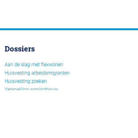
Dossiers
Aan de slag met flexwonen
Huisvesting arbeidsmigranten
Huisvesting zoeken
Versnelling woningbouw
Woonvormen bij flexwonen
Onderwerpen
Arbeidsmigratie
Beheer