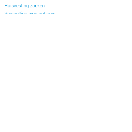
Huisvesting zoeken
Versnelling woningbouw
Woonvormen bij flexwonen
Onderwerpen
Arbeidsmigratie
Beheer
Beleid
Doelgroepen flexwonen
Draagvlak en communicatie
Facts en figures
Financiering en exploitatie
Gemengd wonen
Handhaving
Normering en certificering
Taal en participatie