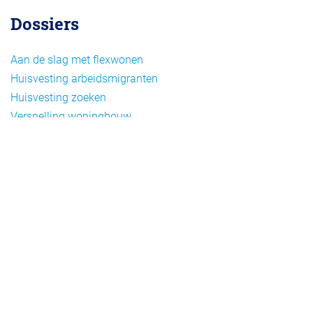
Dossiers
Aan de slag met flexwonen
Huisvesting arbeidsmigranten
Huisvesting zoeken
Versnelling woningbouw
Woonvormen bij flexwonen
Onderwerpen
Arbeidsmigratie
Beheer
Beleid
Doelgroepen flexwonen
Draagvlak en communicatie
Facts en figures