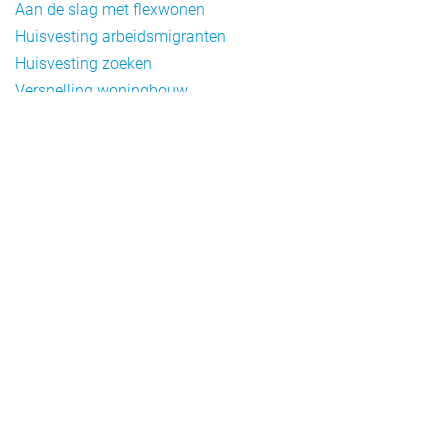
Aan de slag met flexwonen
Huisvesting arbeidsmigranten
Huisvesting zoeken
Versnelling woningbouw
Woonvormen bij flexwonen
Onderwerpen
Arbeidsmigratie
Beheer
Beleid
Doelgroepen flexwonen
Draagvlak en communicatie
Facts en figures
Financiering en exploitatie
Gemengd wonen
Handhaving