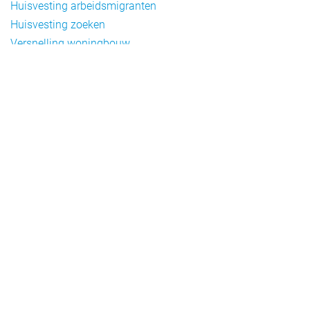
Huisvesting arbeidsmigranten
Huisvesting zoeken
Versnelling woningbouw
Woonvormen bij flexwonen
Onderwerpen
Arbeidsmigratie
Beheer
Beleid
Doelgroepen flexwonen
Draagvlak en communicatie
Facts en figures
Financiering en exploitatie
Gemengd wonen
Handhaving
Normering en certificering