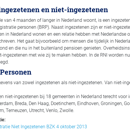
 ingezetenen en niet-ingezetenen
e van 4 maanden of langer in Nederland woont, is een ingezeten
istratie personen (BRP). Naast ingezetenen zijn er niet-ingezete
en in Nederland wonen en een relatie hebben met Nederlandse ov
chreven. Het gaat bijvoorbeeld om mensen die tijdelijk in Neder
d en die nu in het buitenland pensioen genieten. Overheidsinst
niet-ingezetenen met wie zij te maken hebben. In de RNI worden nu
legd.
e Personen
vens van zowel ingezetenen als niet-ingezetenen. Van niet-in
n niet-ingezetenen bij 18 gemeenten in Nederland terecht voor in
terdam, Breda, Den Haag, Doetinchem, Eindhoven, Groningen, Go
m, Terneuzen, Utrecht, Venlo, Zwolle.
ie:
tratie Niet Ingezetenen BZK 4 oktober 2013