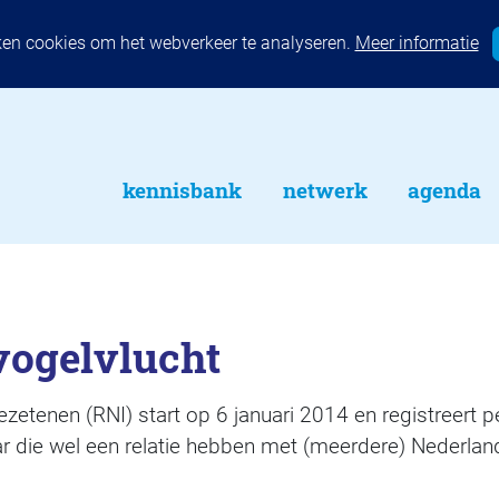
ken cookies om het webverkeer te analyseren.
Meer informatie
kennisbank
netwerk
agenda
vogelvlucht
ezetenen (RNI) start op 6 januari 2014 en registreert p
 die wel een relatie hebben met (meerdere) Nederlan