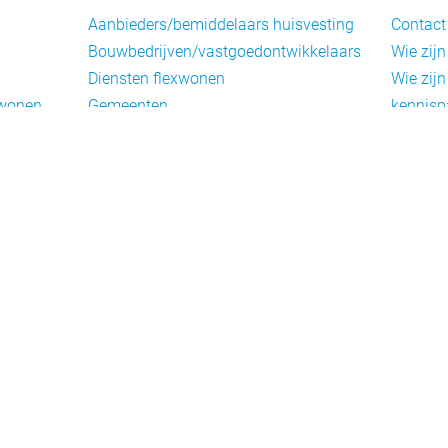
Aanbieders/bemiddelaars huisvesting
Contact
Bouwbedrijven/vastgoedontwikkelaars
Wie zijn
Diensten flexwonen
Wie zijn
xwonen
Gemeenten
kennisp
Informatiepunten EU-
Nieuwsb
arbeidsmigranten
Cookieb
Installaties, inrichting en inventaris
Privacy
Juridische dienstverlening
Disclai
Keurmerken en certificering
Landelijke spelers
Nieuwe woonconcepten
Slim (in)bouwen
Taal en participatie
ie
Uitzendbureaus
oningen
Verplaatsbare woningen
Woningbeheerders