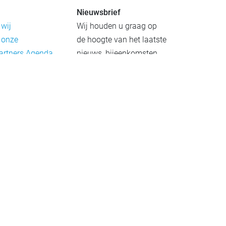
Nieuwsbrief
 wij
Wij houden u graag op
 onze
de hoogte van het laatste
artners
Agenda
nieuws, bijeenkomsten
rief
en publicaties. De
eleid
nieuwsbrief verschijnt 4-
beleid
6 keer per jaar.
mer
Aanmelden
Praktijkvoorbeelden
Meld uw project aan
Netwerkgids