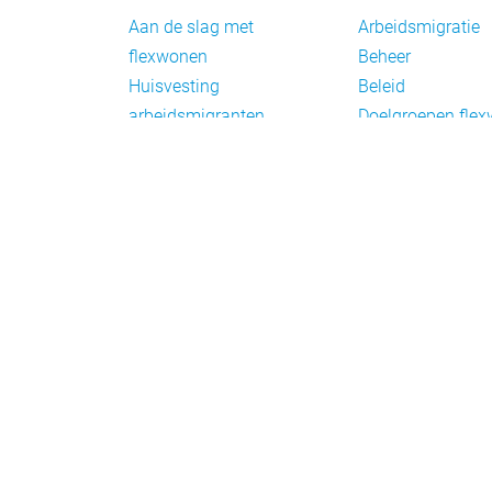
Aan de slag met
Arbeidsmigratie
flexwonen
Beheer
Huisvesting
Beleid
arbeidsmigranten
Doelgroepen fle
Huisvesting zoeken
Draagvlak en
Versnelling woningbouw
communicatie
Woonvormen bij
Facts en figures
flexwonen
Financiering en
exploitatie
Gemengd wonen
Handhaving
Normering en
certificering
Taal en participat
Verplaatsbare w
Vluchtelingen