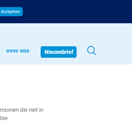
Accepteer
over ons
Nieuwsbrief
ersonen die niet in
dse