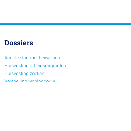
Dossiers
Aan de slag met flexwonen
Huisvesting arbeidsmigranten
Huisvesting zoeken
Versnelling woningbouw
Woonvormen bij flexwonen
Onderwerpen
Arbeidsmigratie
Beheer