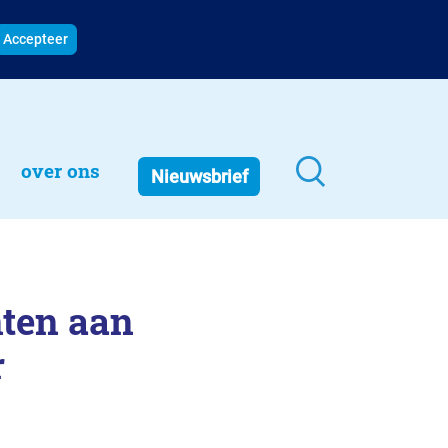
Accepteer
over ons
Nieuwsbrief
ten aan
r