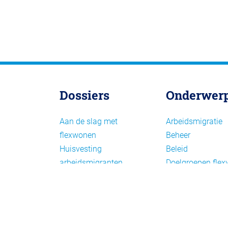
Dossiers
Onderwer
Aan de slag met
Arbeidsmigratie
flexwonen
Beheer
Huisvesting
Beleid
arbeidsmigranten
Doelgroepen fle
Huisvesting zoeken
Draagvlak en
Versnelling woningbouw
communicatie
Woonvormen bij
Facts en figures
flexwonen
Financiering en