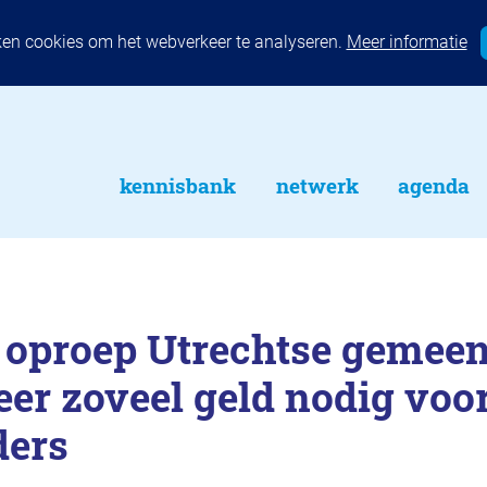
ken cookies om het webverkeer te analyseren.
Meer informatie
kennisbank
netwerk
agenda
 oproep Utrechtse gemeen
keer zoveel geld nodig voo
ders