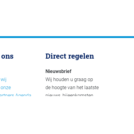
 ons
Direct regelen
Nieuwsbrief
 wij
Wij houden u graag op
 onze
de hoogte van het laatste
artners
Agenda
nieuws, bijeenkomsten
rief
en publicaties. De
eleid
nieuwsbrief verschijnt 4-
beleid
6 keer per jaar.
mer