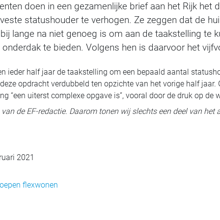
nten doen in een gezamenlijke brief aan het Rijk het
sveste statushouder te verhogen. Ze zeggen dat de hui
bij lange na niet genoeg is om aan de taakstelling te
onderdak te bieden. Volgens hen is daarvoor het vijfv
n ieder half jaar de taakstelling om een bepaald aantal statush
s deze opdracht verdubbeld ten opzichte van het vorige half jaar
ling “een uiterst complexe opgave is”, vooral door de druk op de
ig van de EF-redactie. Daarom tonen wij slechts een deel van het a
ruari 2021
roepen flexwonen