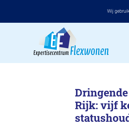
Wij gebrui
Dringende
Rijk: vijf 
statushou