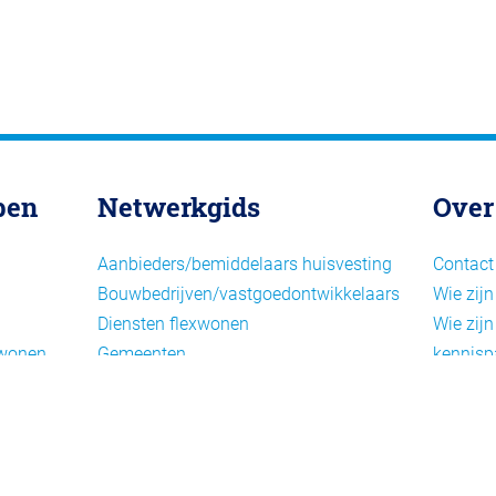
pen
Netwerkgids
Over
Aanbieders/bemiddelaars huisvesting
Contact
Bouwbedrijven/vastgoedontwikkelaars
Wie zijn
Diensten flexwonen
Wie zijn
xwonen
Gemeenten
kennisp
Informatiepunten EU-
Nieuwsb
arbeidsmigranten
Cookieb
Installaties, inrichting en inventaris
Privacy
Juridische dienstverlening
Disclai