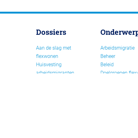
Dossiers
Onderwer
Aan de slag met
Arbeidsmigratie
flexwonen
Beheer
Huisvesting
Beleid
arbeidsmigranten
Doelgroepen fle
Huisvesting zoeken
Draagvlak en
Versnelling woningbouw
communicatie
Woonvormen bij
Facts en figures
flexwonen
Financiering en
exploitatie
Gemengd wonen
Handhaving