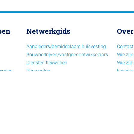
pen
Netwerkgids
Over
Aanbieders/bemiddelaars huisvesting
Contact
Bouwbedrijven/vastgoedontwikkelaars
Wie zijn
Diensten flexwonen
Wie zijn
xwonen
Gemeenten
kennisp
Informatiepunten EU-
Nieuwsb
arbeidsmigranten
Cookieb
Installaties, inrichting en inventaris
Privacy
Juridische dienstverlening
Disclai
Keurmerken en certificering
Landelijke spelers
Nieuwe woonconcepten