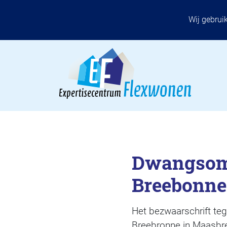
Wij gebrui
Dwangsom 
Breebonne
Het bezwaarschrift te
Breebronne in Maasbree