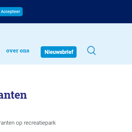
Accepteer
over ons
Nieuwsbrief
anten
anten op recreatiepark