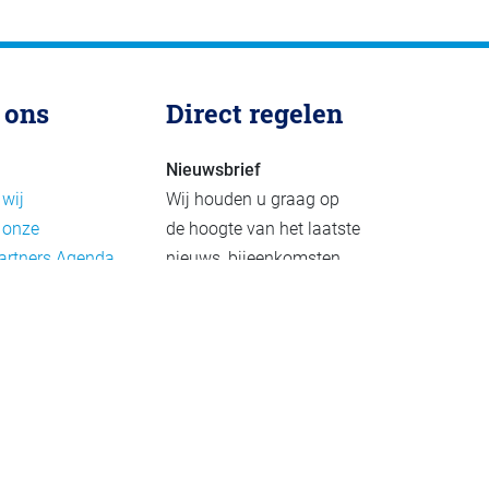
 ons
Direct regelen
Nieuwsbrief
 wij
Wij houden u graag op
 onze
de hoogte van het laatste
artners
Agenda
nieuws, bijeenkomsten
rief
en publicaties. De
eleid
nieuwsbrief verschijnt 4-
beleid
6 keer per jaar.
mer
Aanmelden
Praktijkvoorbeelden