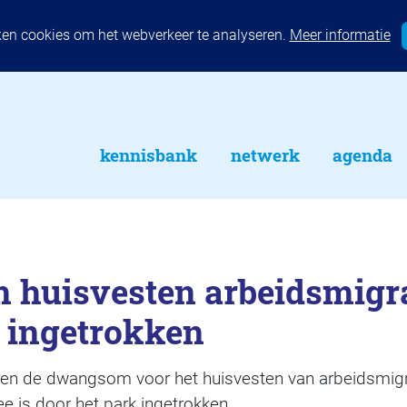
ken cookies om het webverkeer te analyseren.
Meer informatie
kennisbank
netwerk
agenda
huisvesten arbeidsmigr
 ingetrokken
gen de dwangsom voor het huisvesten van arbeidsmigr
 is door het park ingetrokken.