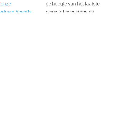
 onze
de hoogte van het laatste
artners
Agenda
nieuws, bijeenkomsten
rief
en publicaties. De
eleid
nieuwsbrief verschijnt 4-
beleid
6 keer per jaar.
mer
Aanmelden
Praktijkvoorbeelden
Meld uw project aan
Netwerkgids
Overzicht van
organisaties en bedrijven