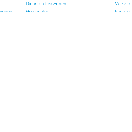
Diensten flexwonen
Wie zijn
xwonen
Gemeenten
kennisp
Informatiepunten EU-
Nieuwsb
arbeidsmigranten
Cookieb
Installaties, inrichting en inventaris
Privacy
Juridische dienstverlening
Disclai
Keurmerken en certificering
Landelijke spelers
Nieuwe woonconcepten
Slim (in)bouwen
Taal en participatie
ie
Uitzendbureaus
oningen
Verplaatsbare woningen
Woningbeheerders
Woningcorporaties