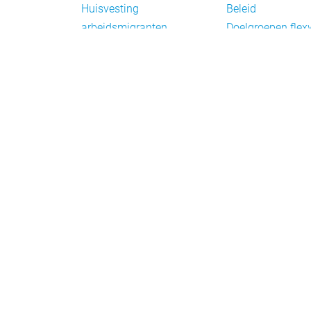
Huisvesting
Beleid
arbeidsmigranten
Doelgroepen fle
Huisvesting zoeken
Draagvlak en
Versnelling woningbouw
communicatie
Woonvormen bij
Facts en figures
flexwonen
Financiering en
exploitatie
Gemengd wonen
Handhaving
Normering en
certificering
Taal en participat
Verplaatsbare w
Vluchtelingen
Wetten en regels
Wonen met
zorg/begeleiding