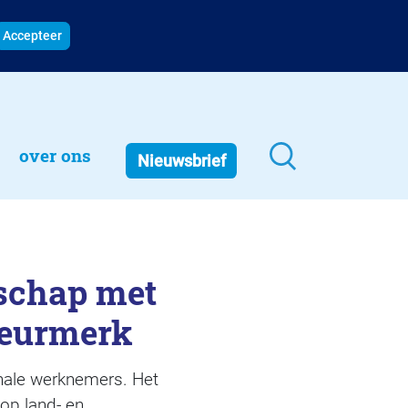
Accepteer
over ons
Nieuwsbrief
rschap met
keurmerk
onale werknemers. Het
op land- en