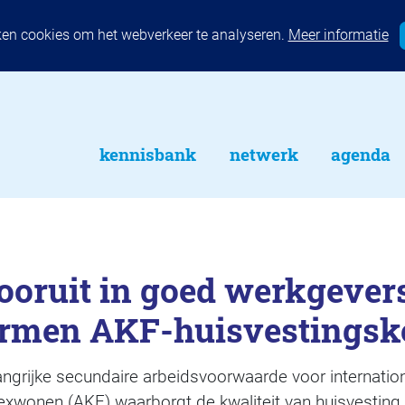
ken cookies om het webverkeer te analyseren.
Meer informatie
kennisbank
netwerk
agenda
ooruit in goed werkgeve
rmen AKF-huisvestings
angrijke secundaire arbeidsvoorwaarde voor internati
xwonen (AKF) waarborgt de kwaliteit van huisvesting 