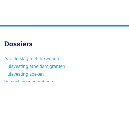
Dossiers
Aan de slag met flexwonen
Huisvesting arbeidsmigranten
Huisvesting zoeken
Versnelling woningbouw
Woonvormen bij flexwonen
Onderwerpen
Arbeidsmigratie
Beheer