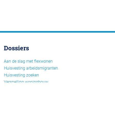
Dossiers
Aan de slag met flexwonen
Huisvesting arbeidsmigranten
Huisvesting zoeken
Versnelling woningbouw
Woonvormen bij flexwonen
Onderwerpen
Arbeidsmigratie