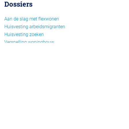
Dossiers
Aan de slag met flexwonen
Huisvesting arbeidsmigranten
Huisvesting zoeken
Versnelling woningbouw
Woonvormen bij flexwonen
Onderwerpen
Arbeidsmigratie
Beheer
Beleid
Doelgroepen flexwonen
Draagvlak en communicatie
Facts en figures
Financiering en exploitatie