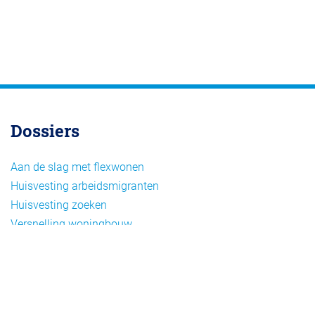
Dossiers
Aan de slag met flexwonen
Huisvesting arbeidsmigranten
Huisvesting zoeken
Versnelling woningbouw
Woonvormen bij flexwonen
Onderwerpen
Arbeidsmigratie