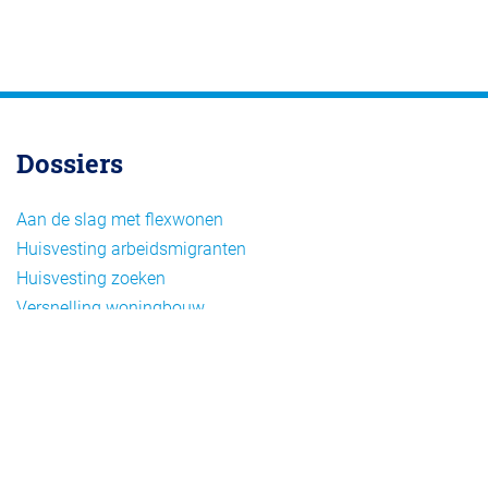
Dossiers
Aan de slag met flexwonen
Huisvesting arbeidsmigranten
Huisvesting zoeken
Versnelling woningbouw
Woonvormen bij flexwonen
Onderwerpen
Arbeidsmigratie
Beheer