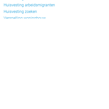
Huisvesting arbeidsmigranten
Huisvesting zoeken
Versnelling woningbouw
Woonvormen bij flexwonen
Onderwerpen
Arbeidsmigratie
Beheer
Beleid
Doelgroepen flexwonen
Draagvlak en communicatie
Facts en figures
Financiering en exploitatie
Gemengd wonen
Handhaving
Normering en certificering