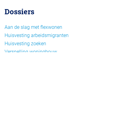
Dossiers
Aan de slag met flexwonen
Huisvesting arbeidsmigranten
Huisvesting zoeken
Versnelling woningbouw
Woonvormen bij flexwonen
Onderwerpen
Arbeidsmigratie
Beheer
Beleid
Doelgroepen flexwonen
Draagvlak en communicatie
Facts en figures