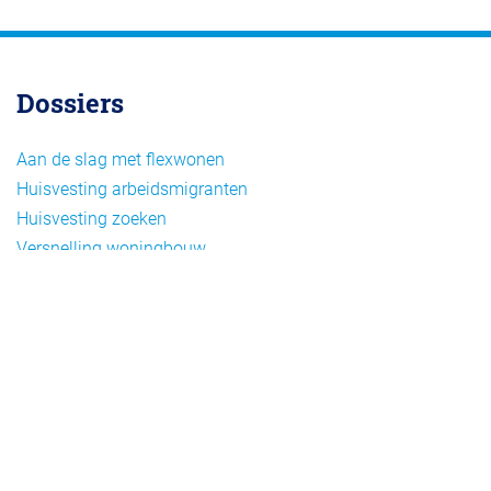
Dossiers
Aan de slag met flexwonen
Huisvesting arbeidsmigranten
Huisvesting zoeken
Versnelling woningbouw
Woonvormen bij flexwonen
Onderwerpen
Arbeidsmigratie
Beheer
Beleid
Doelgroepen flexwonen