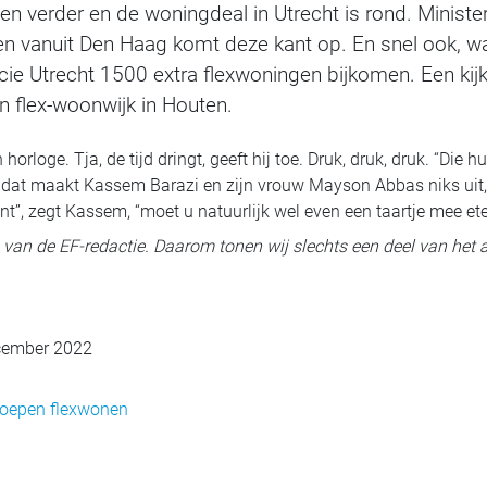
n verder en de woningdeal in Utrecht is rond. Minist
en vanuit Den Haag komt deze kant op. En snel ook, w
cie Utrecht 1500 extra flexwoningen bijkomen. Een kijkj
n flex-woonwijk in Houten.
horloge. Tja, de tijd dringt, geeft hij toe. Druk, druk, druk. “Die
 dat maakt Kassem Barazi en zijn vrouw Mayson Abbas niks uit, al
nt”, zegt Kassem, “moet u natuurlijk wel even een taartje mee et
ig van de EF-redactie. Daarom tonen wij slechts een deel van het a
cember 2022
roepen flexwonen