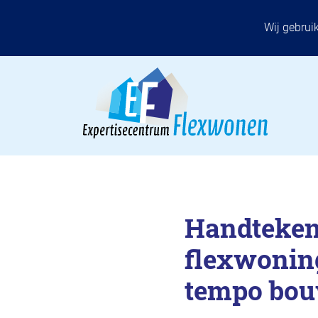
Wij gebrui
Handteken
flexwoning
tempo bou