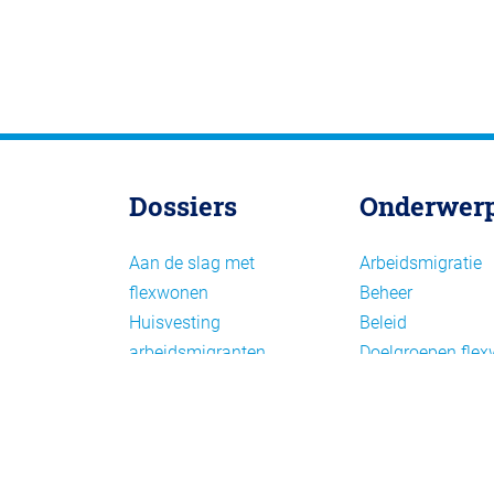
Dossiers
Onderwer
Aan de slag met
Arbeidsmigratie
flexwonen
Beheer
Huisvesting
Beleid
arbeidsmigranten
Doelgroepen fle
Huisvesting zoeken
Draagvlak en
Versnelling woningbouw
communicatie
Woonvormen bij
Facts en figures
flexwonen
Financiering en