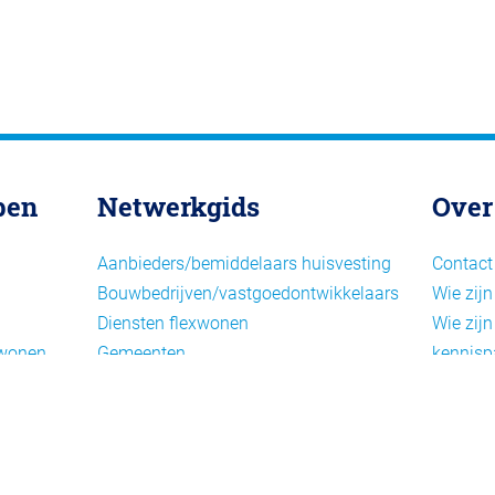
pen
Netwerkgids
Over
Aanbieders/bemiddelaars huisvesting
Contact
Bouwbedrijven/vastgoedontwikkelaars
Wie zijn
Diensten flexwonen
Wie zijn
xwonen
Gemeenten
kennisp
Informatiepunten EU-
Nieuwsb
arbeidsmigranten
Cookieb
Installaties, inrichting en inventaris
Privacy
Juridische dienstverlening
Disclai