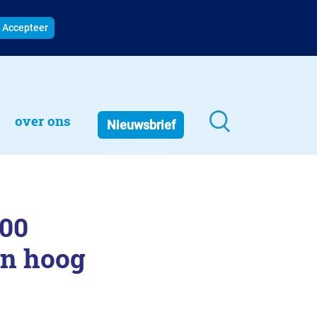
Accepteer
over ons
Nieuwsbrief
500
in hoog