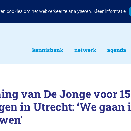
ken cookies om het webverkeer te analyseren.
Meer informatie
kennisbank
netwerk
agenda
ing van De Jonge voor 1
en in Utrecht: ‘We gaan 
wen’