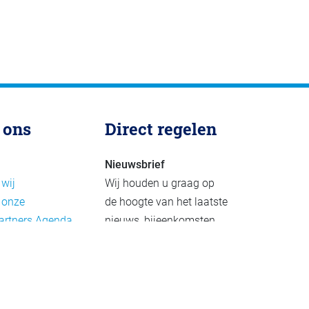
 ons
Direct regelen
Nieuwsbrief
 wij
Wij houden u graag op
 onze
de hoogte van het laatste
artners
Agenda
nieuws, bijeenkomsten
rief
en publicaties. De
eleid
nieuwsbrief verschijnt 4-
beleid
6 keer per jaar.
mer