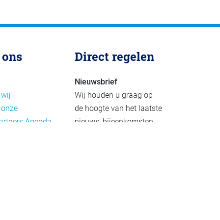
 ons
Direct regelen
Nieuwsbrief
 wij
Wij houden u graag op
 onze
de hoogte van het laatste
artners
Agenda
nieuws, bijeenkomsten
rief
en publicaties. De
eleid
nieuwsbrief verschijnt 4-
beleid
6 keer per jaar.
mer
Aanmelden