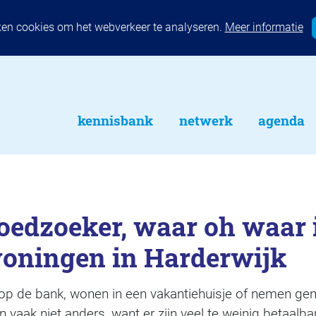
ken cookies om het webverkeer te analyseren.
Meer informatie
kennisbank
netwerk
agenda
oedzoeker, waar oh waar 
woningen in Harderwijk
n op de bank, wonen in een vakantiehuisje of nemen g
vaak niet anders, want er zijn veel te weinig betaalba