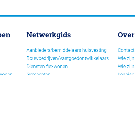
pen
Netwerkgids
Over
Aanbieders/bemiddelaars huisvesting
Contact
Bouwbedrijven/vastgoedontwikkelaars
Wie zijn
Diensten flexwonen
Wie zijn
xwonen
Gemeenten
kennisp
Informatiepunten EU-
Nieuwsb
arbeidsmigranten
Cookieb
Installaties, inrichting en inventaris
Privacy
Juridische dienstverlening
Disclai
Keurmerken en certificering
Landelijke spelers
Nieuwe woonconcepten