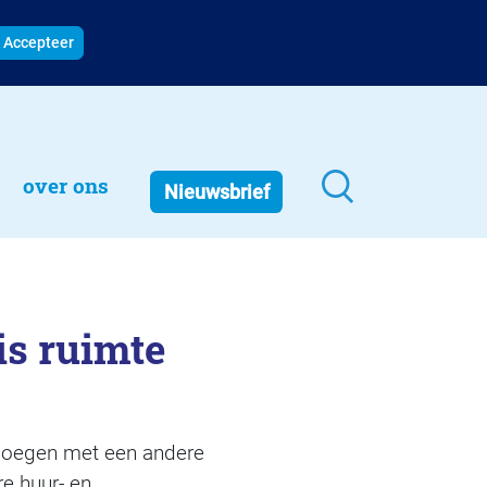
Accepteer
over ons
Nieuwsbrief
is ruimte
enoegen met een andere
re huur- en