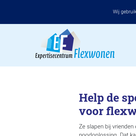
Wij gebrui
Help de sp
voor flex
Ze slapen bij vriende
noodoplossing. Dat kan 