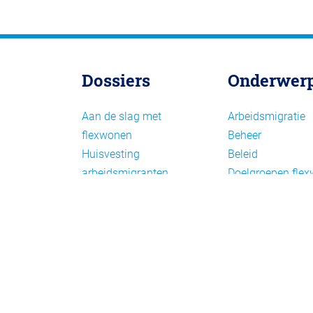
Dossiers
Onderwer
Aan de slag met
Arbeidsmigratie
flexwonen
Beheer
Huisvesting
Beleid
arbeidsmigranten
Doelgroepen fle
Huisvesting zoeken
Draagvlak en
Versnelling woningbouw
communicatie
Woonvormen bij
Facts en figures
flexwonen
Financiering en
exploitatie
Gemengd wonen
Handhaving