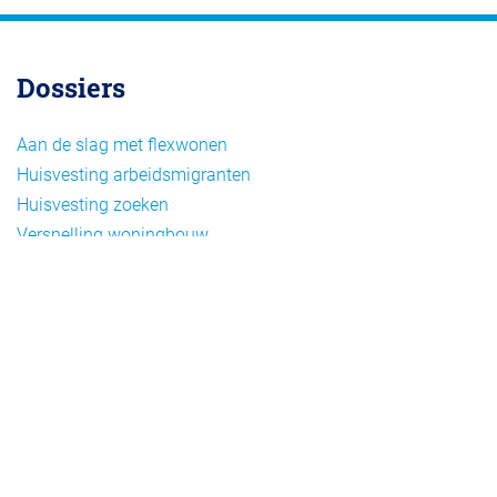
Dossiers
Aan de slag met flexwonen
Huisvesting arbeidsmigranten
Huisvesting zoeken
Versnelling woningbouw
Woonvormen bij flexwonen
Onderwerpen
Arbeidsmigratie
Beheer
Beleid
Doelgroepen flexwonen
Draagvlak en communicatie