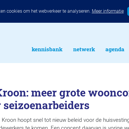
ken cookies om het webverkeer te analyseren.
Meer informatie
kennisbank
netwerk
agenda
Kroon: meer grote woonc
 seizoenarbeiders
Kroon hoopt snel tot nieuw beleid voor de huisvestin
medewerkers te komen. Een concept daarvan is vorige w