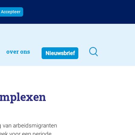
Accepteer
over ons
Nieuwsbrief
omplexen
g van arbeidsmigranten
eek voor een periode