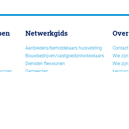
pen
Netwerkgids
Over
Aanbieders/bemiddelaars huisvesting
Contact
Bouwbedrijven/vastgoedontwikkelaars
Wie zijn
Diensten flexwonen
Wie zijn
xwonen
Gemeenten
kennisp
Informatiepunten EU-
Nieuwsb
arbeidsmigranten
Cookieb
Installaties, inrichting en inventaris
Privacy
Juridische dienstverlening
Disclai
Keurmerken en certificering
Landelijke spelers
Nieuwe woonconcepten