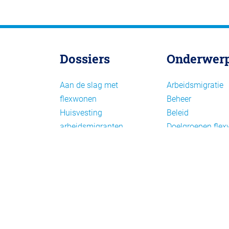
Dossiers
Onderwer
Aan de slag met
Arbeidsmigratie
flexwonen
Beheer
Huisvesting
Beleid
arbeidsmigranten
Doelgroepen fle
Huisvesting zoeken
Draagvlak en
Versnelling woningbouw
communicatie
Woonvormen bij
Facts en figures
flexwonen
Financiering en
exploitatie
Gemengd wonen
Handhaving