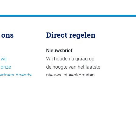
 ons
Direct regelen
Nieuwsbrief
 wij
Wij houden u graag op
 onze
de hoogte van het laatste
artners
Agenda
nieuws, bijeenkomsten
rief
en publicaties. De
eleid
nieuwsbrief verschijnt 4-
beleid
6 keer per jaar.
mer
Aanmelden