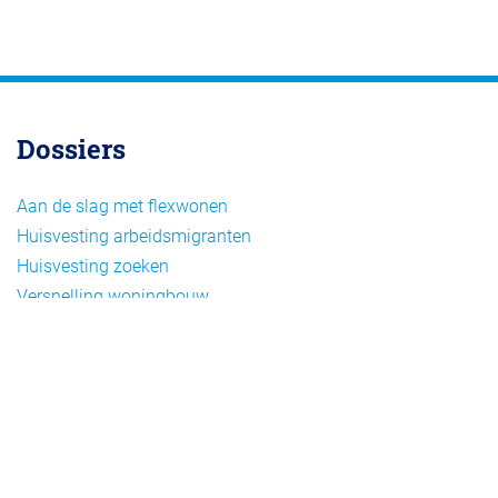
Dossiers
Aan de slag met flexwonen
Huisvesting arbeidsmigranten
Huisvesting zoeken
Versnelling woningbouw
Woonvormen bij flexwonen
Onderwerpen
Arbeidsmigratie
Beheer
Beleid