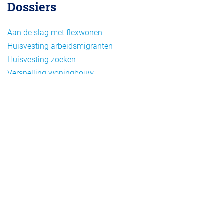
Dossiers
Aan de slag met flexwonen
Huisvesting arbeidsmigranten
Huisvesting zoeken
Versnelling woningbouw
Woonvormen bij flexwonen
Onderwerpen
Arbeidsmigratie
Beheer
Beleid
Doelgroepen flexwonen
Draagvlak en communicatie
Facts en figures
Financiering en exploitatie