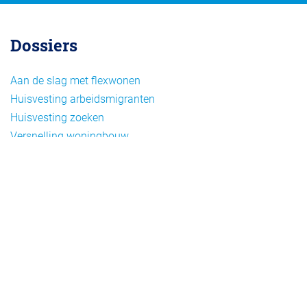
Dossiers
Aan de slag met flexwonen
Huisvesting arbeidsmigranten
Huisvesting zoeken
Versnelling woningbouw
Woonvormen bij flexwonen
Onderwerpen
Arbeidsmigratie
Beheer
Beleid
Doelgroepen flexwonen
Draagvlak en communicatie