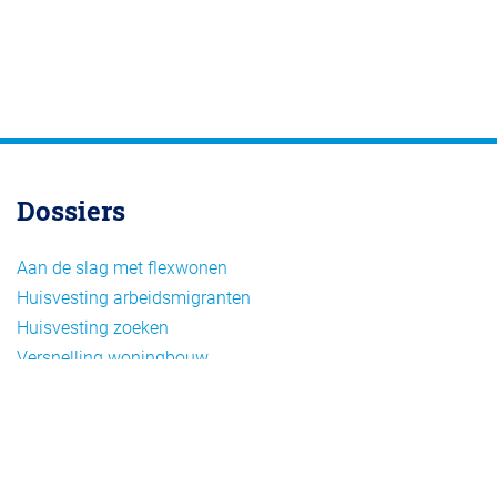
Dossiers
Aan de slag met flexwonen
Huisvesting arbeidsmigranten
Huisvesting zoeken
Versnelling woningbouw
Woonvormen bij flexwonen
Onderwerpen
Arbeidsmigratie