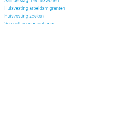
Aan de slag met flexwonen
Huisvesting arbeidsmigranten
Huisvesting zoeken
Versnelling woningbouw
Woonvormen bij flexwonen
Onderwerpen
Arbeidsmigratie
Beheer
Beleid
Doelgroepen flexwonen
Draagvlak en communicatie
Facts en figures
Financiering en exploitatie
Gemengd wonen
Handhaving
Normering en certificering