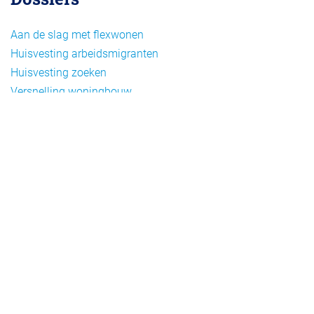
Aan de slag met flexwonen
Huisvesting arbeidsmigranten
Huisvesting zoeken
Versnelling woningbouw
Woonvormen bij flexwonen
Onderwerpen
Arbeidsmigratie
Beheer
Beleid
Doelgroepen flexwonen
Draagvlak en communicatie
Facts en figures
Financiering en exploitatie
Gemengd wonen