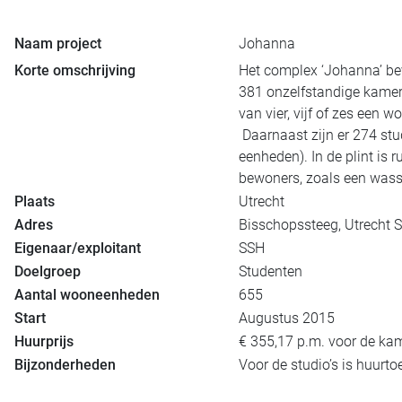
Naam project
Johanna
Korte omschrijving
Het complex ‘Johanna’ be
381 onzelfstandige kamer
van vier, vijf of zes een 
Daarnaast zijn er 274 stu
eenheden). In de plint is r
bewoners, zoals een wass
Plaats
Utrecht
Adres
Bisschopssteeg, Utrecht 
Eigenaar/exploitant
SSH
Doelgroep
Studenten
Aantal wooneenheden
655
Start
Augustus 2015
Huurprijs
€ 355,17 p.m. voor de ka
Bijzonderheden
Voor de studio’s is huurto