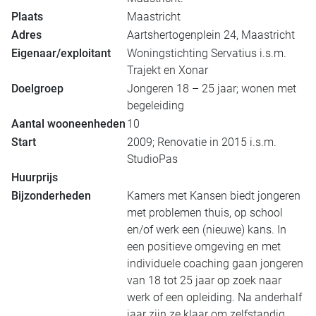
Plaats
Maastricht
Adres
Aartshertogenplein 24, Maastricht
Eigenaar/exploitant
Woningstichting Servatius i.s.m.
Trajekt en Xonar
Doelgroep
Jongeren 18 – 25 jaar; wonen met
begeleiding
Aantal wooneenheden
10
Start
2009; Renovatie in 2015 i.s.m.
StudioPas
Huurprijs
Bijzonderheden
Kamers met Kansen biedt jongeren
met problemen thuis, op school
en/of werk een (nieuwe) kans. In
een positieve omgeving en met
individuele coaching gaan jongeren
van 18 tot 25 jaar op zoek naar
werk of een opleiding. Na anderhalf
jaar zijn ze klaar om zelfstandig