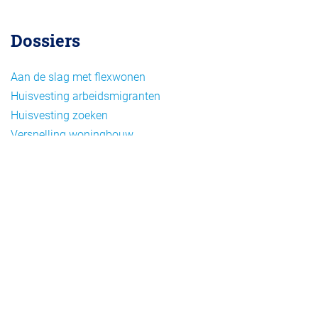
Dossiers
Aan de slag met flexwonen
Huisvesting arbeidsmigranten
Huisvesting zoeken
Versnelling woningbouw
Woonvormen bij flexwonen
Onderwerpen
Arbeidsmigratie
Beheer
Beleid
Doelgroepen flexwonen
Draagvlak en communicatie
Facts en figures