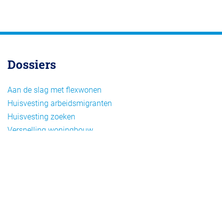
Dossiers
Aan de slag met flexwonen
Huisvesting arbeidsmigranten
Huisvesting zoeken
Versnelling woningbouw
Woonvormen bij flexwonen
Onderwerpen
Arbeidsmigratie
Beheer
Beleid