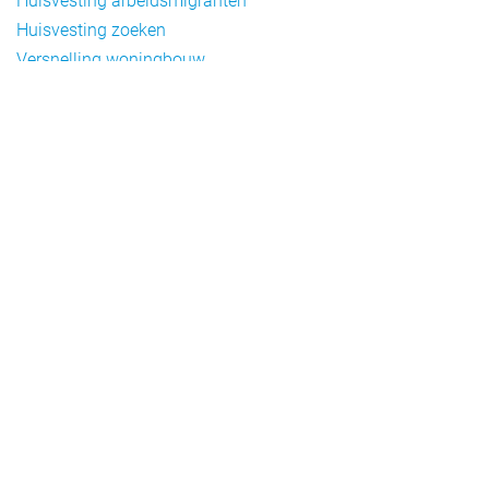
Huisvesting arbeidsmigranten
Huisvesting zoeken
Versnelling woningbouw
Woonvormen bij flexwonen
Onderwerpen
Arbeidsmigratie
Beheer
Beleid
Doelgroepen flexwonen
Draagvlak en communicatie
Facts en figures
Financiering en exploitatie
Gemengd wonen
Handhaving
Normering en certificering
Taal en participatie