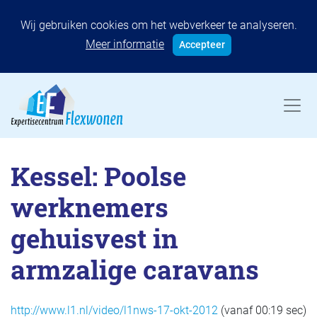
Wij gebruiken cookies om het webverkeer te analyseren.
Meer informatie
Accepteer
Kessel: Poolse
werknemers
gehuisvest in
armzalige caravans
http://www.l1.nl/video/l1nws-17-okt-2012
(vanaf 00:19 sec)