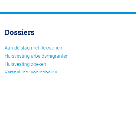
Dossiers
Aan de slag met flexwonen
Huisvesting arbeidsmigranten
Huisvesting zoeken
Versnelling woningbouw
Woonvormen bij flexwonen
Onderwerpen
Arbeidsmigratie
Beheer
Beleid
Doelgroepen flexwonen