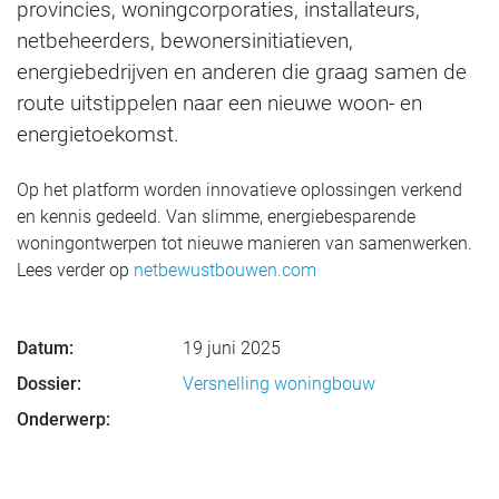
provincies, woningcorporaties, installateurs,
netbeheerders, bewonersinitiatieven,
energiebedrijven en anderen die graag samen de
route uitstippelen naar een nieuwe woon- en
energietoekomst.
Op het platform worden innovatieve oplossingen verkend
en kennis gedeeld. Van slimme, energiebesparende
woningontwerpen tot nieuwe manieren van samenwerken.
Lees verder op
netbewustbouwen.com
Datum:
19 juni 2025
Dossier:
Versnelling woningbouw
Onderwerp: